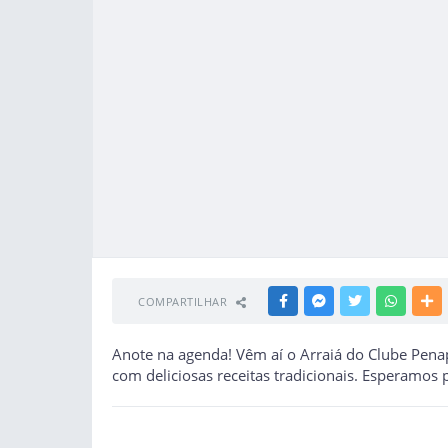
COMPARTILHAR
FACEBOOK
MESSENGER
TWITTER
WHATSA
M
Anote na agenda! Vêm aí o Arraiá do Clube Penapo
com deliciosas receitas tradicionais. Esperamos p